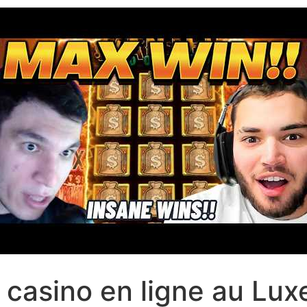
 casino en ligne au Lu