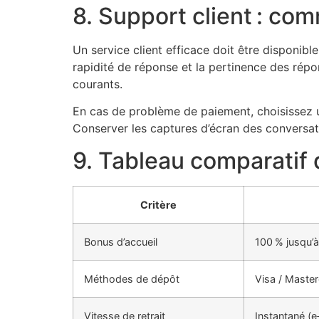
8. Support client : co
Un service client efficace doit être disponible
rapidité de réponse et la pertinence des rép
courants.
En cas de problème de paiement, choisissez un
Conserver les captures d’écran des conversati
9. Tableau comparatif 
Critère
Bonus d’accueil
100 % jusqu’
Méthodes de dépôt
Visa / Maste
Vitesse de retrait
Instantané (e