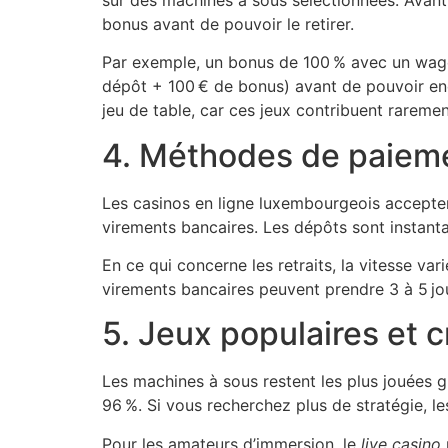
bonus avant de pouvoir le retirer.
Par exemple, un bonus de 100 % avec un wage
dépôt + 100 € de bonus) avant de pouvoir enca
jeu de table, car ces jeux contribuent rareme
4. Méthodes de paiemen
Les casinos en ligne luxembourgeois acceptent 
virements bancaires. Les dépôts sont instan
En ce qui concerne les retraits, la vitesse va
virements bancaires peuvent prendre 3 à 5 jo
5. Jeux populaires et c
Les machines à sous restent les plus jouées g
96 %. Si vous recherchez plus de stratégie, le
Pour les amateurs d’immersion, le
live casino