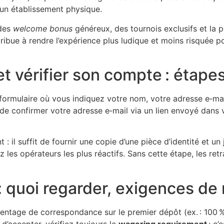
un établissement physique.
 des
welcome bonus
généreux, des tournois exclusifs et la 
ribue à rendre l’expérience plus ludique et moins risquée pou
t vérifier son compte : étapes
ormulaire où vous indiquez votre nom, votre adresse e‑mail
de confirmer votre adresse e‑mail via un lien envoyé dans 
t : il suffit de fournir une copie d’une pièce d’identité et u
z les opérateurs les plus réactifs. Sans cette étape, les ret
 : quoi regarder, exigences de
ntage de correspondance sur le premier dépôt (ex. : 100 % 
d’accepter, vérifiez toujours le
wagering requirement
: c’