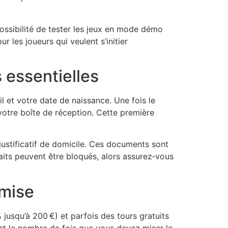
possibilité de tester les jeux en mode démo
r les joueurs qui veulent s’initier
 essentielles
 et votre date de naissance. Une fois le
votre boîte de réception. Cette première
n justificatif de domicile. Ces documents sont
raits peuvent être bloqués, alors assurez‑vous
 mise
jusqu’à 200 €) et parfois des tours gratuits
est le nombre de fois que vous devez miser le