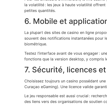
la volatilité : les jeux à haute volatilité offr
petites quantités.
6. Mobile et applicati
La plupart des sites de casino en ligne propo
souvent des notifications instantanées pour l
biométrique.
Testez l’interface avant de vous engager : un
fonctions que la version desktop, y compris le
7. Sécurité, licences e
Choisissez toujours un casino possédant une
Curaçao eGaming). Une licence valide garantit
Le jeu responsable est aussi crucial : recherc
des liens vers des organisations de soutien 