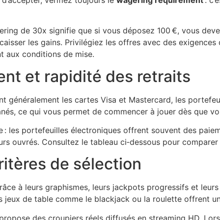
ring de 30x signifie que si vous déposez 100 €, vous deve
isser les gains. Privilégiez les offres avec des exigences d
nt aux conditions de mise.
t et rapidité des retraits
généralement les cartes Visa et Mastercard, les portefeuille
tanés, ce qui vous permet de commencer à jouer dès que vo
rie : les portefeuilles électroniques offrent souvent des pai
urs ouvrés. Consultez le tableau ci‑dessous pour comparer 
ritères de sélection
râce à leurs graphismes, leurs jackpots progressifs et leur
s jeux de table comme le blackjack ou la roulette offrent un
propose des croupiers réels diffusés en streaming HD. Lor