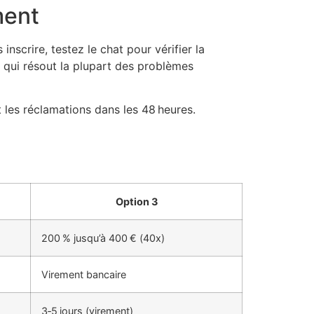
ment
inscrire, testez le chat pour vérifier la
 qui résout la plupart des problèmes
 les réclamations dans les 48 heures.
Option 3
200 % jusqu’à 400 € (40x)
Virement bancaire
3‑5 jours (virement)