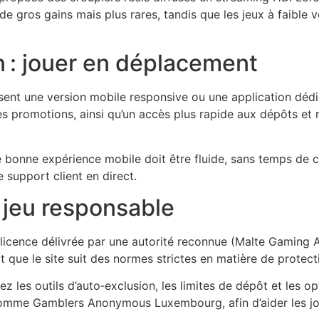
ent de gros gains mais plus rares, tandis que les jeux à faible
on : jouer en déplacement
sent une version mobile responsive ou une application dédi
es promotions, ainsi qu’un accès plus rapide aux dépôts et 
e bonne expérience mobile doit être fluide, sans temps de 
 support client en direct.
t jeu responsable
 licence délivrée par une autorité reconnue (Malte Gaming
 que le site suit des normes strictes en matière de protect
hez les outils d’auto‑exclusion, les limites de dépôt et les 
comme Gamblers Anonymous Luxembourg, afin d’aider les jou