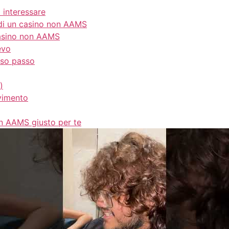
 interessare
 di un casino non AAMS
casino non AAMS
evo
asso passo
)
vimento
on AAMS giusto per te