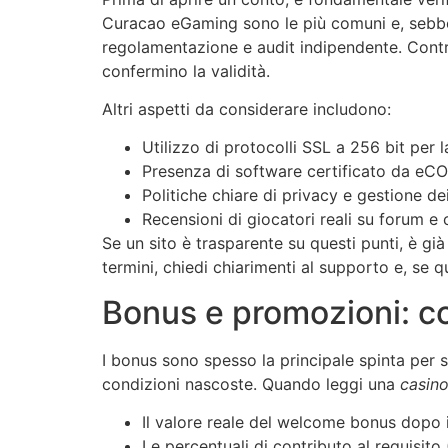
Curacao eGaming sono le più comuni e, sebbe
regolamentazione e audit indipendente. Control
confermino la validità.
Altri aspetti da considerare includono:
Utilizzo di protocolli SSL a 256 bit per la
Presenza di software certificato da eC
Politiche chiare di privacy e gestione dei
Recensioni di giocatori reali su forum e
Se un sito è trasparente su questi punti, è già
termini, chiedi chiarimenti al supporto e, se 
Bonus e promozioni: c
I bonus sono spesso la principale spinta per s
condizioni nascoste. Quando leggi una
casin
Il valore reale del welcome bonus dopo 
Le percentuali di contributo al requisito 