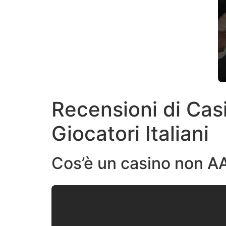
Recensioni di Cas
Giocatori Italiani
Cos’è un casino non A