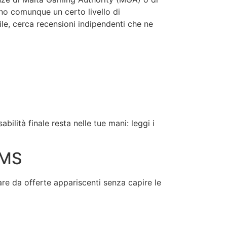
no comunque un certo livello di
ile, cerca recensioni indipendenti che ne
bilità finale resta nelle tue mani: leggi i
AMS
are da offerte appariscenti senza capire le