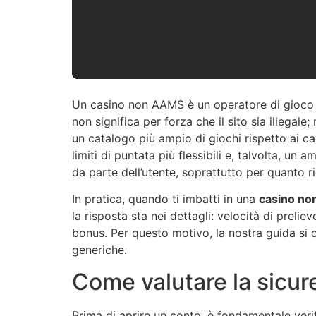
Un casino non AAMS è un operatore di gioco 
non significa per forza che il sito sia illega
un catalogo più ampio di giochi rispetto ai casi
limiti di puntata più flessibili e, talvolta, un
da parte dell’utente, soprattutto per quanto ri
In pratica, quando ti imbatti in una
casino no
la risposta sta nei dettagli: velocità di preli
bonus. Per questo motivo, la nostra guida si c
generiche.
Come valutare la sicur
Prima di aprire un conto, è fondamentale veri