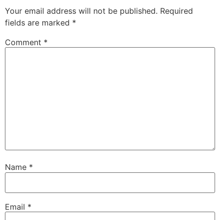
Your email address will not be published.
Required
fields are marked
*
Comment
*
Name
*
Email
*