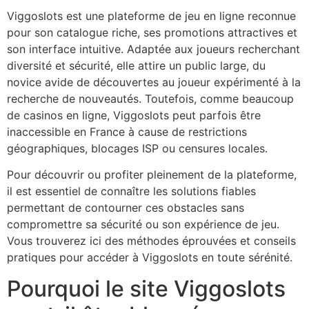
Viggoslots est une plateforme de jeu en ligne reconnue
pour son catalogue riche, ses promotions attractives et
son interface intuitive. Adaptée aux joueurs recherchant
diversité et sécurité, elle attire un public large, du
novice avide de découvertes au joueur expérimenté à la
recherche de nouveautés. Toutefois, comme beaucoup
de casinos en ligne, Viggoslots peut parfois être
inaccessible en France à cause de restrictions
géographiques, blocages ISP ou censures locales.
Pour découvrir ou profiter pleinement de la plateforme,
il est essentiel de connaître les solutions fiables
permettant de contourner ces obstacles sans
compromettre sa sécurité ou son expérience de jeu.
Vous trouverez ici des méthodes éprouvées et conseils
pratiques pour accéder à Viggoslots en toute sérénité.
Pourquoi le site Viggoslots