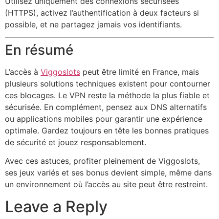
Utilisez uniquement des connexions sécurisées
(HTTPS), activez l’authentification à deux facteurs si
possible, et ne partagez jamais vos identifiants.
En résumé
L’accès à
Viggoslots
peut être limité en France, mais
plusieurs solutions techniques existent pour contourner
ces blocages. Le VPN reste la méthode la plus fiable et
sécurisée. En complément, pensez aux DNS alternatifs
ou applications mobiles pour garantir une expérience
optimale. Gardez toujours en tête les bonnes pratiques
de sécurité et jouez responsablement.
Avec ces astuces, profiter pleinement de Viggoslots,
ses jeux variés et ses bonus devient simple, même dans
un environnement où l’accès au site peut être restreint.
Leave a Reply