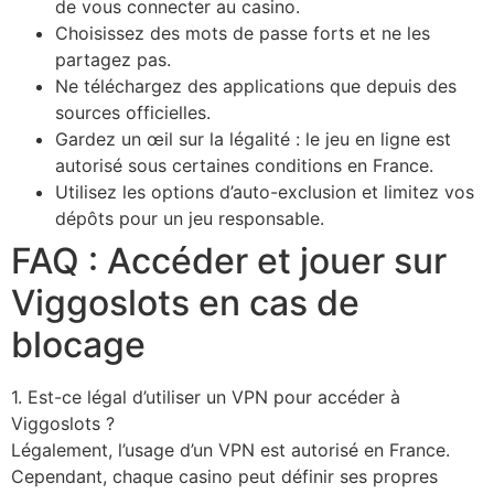
de vous connecter au casino.
Choisissez des mots de passe forts et ne les
partagez pas.
Ne téléchargez des applications que depuis des
sources officielles.
Gardez un œil sur la légalité : le jeu en ligne est
autorisé sous certaines conditions en France.
Utilisez les options d’auto-exclusion et limitez vos
dépôts pour un jeu responsable.
FAQ : Accéder et jouer sur
Viggoslots en cas de
blocage
1. Est-ce légal d’utiliser un VPN pour accéder à
Viggoslots ?
Légalement, l’usage d’un VPN est autorisé en France.
Cependant, chaque casino peut définir ses propres