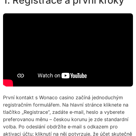
1. Registrace a první kroky
První kontakt s Wonaco casino začíná jednoduchým
registračním formulářem. Na hlavní stránce kliknete na
tlačítko „Registrace“, zadáte e‑mail, heslo a vyberete
preferovanou měnu – českou korunu je zde standardní
volba. Po odeslání obdržíte e‑mail s odkazem pro
aktivaci účtu; kliknutí na něj potvrzuje, že účet skutečně