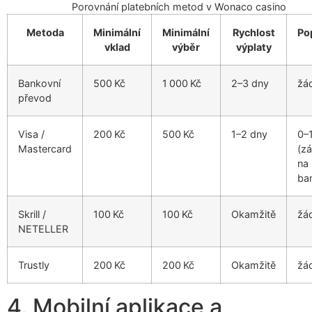
Porovnání platebních metod v Wonaco casino
Metoda
Minimální
Minimální
Rychlost
Po
vklad
výběr
výplaty
Bankovní
500 Kč
1 000 Kč
2–3 dny
žá
převod
Visa /
200 Kč
500 Kč
1–2 dny
0–
Mastercard
(zá
na
ba
Skrill /
100 Kč
100 Kč
Okamžitě
žá
NETELLER
Trustly
200 Kč
200 Kč
Okamžitě
žá
4. Mobilní aplikace a