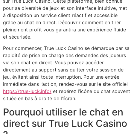
sur True Luck Casino. Cette plateforme, bien connue
pour sa diversité de jeux et son interface intuitive, met
à disposition un service client réactif et accessible
grâce au chat en direct. Découvrir comment en tirer
pleinement profit vous garantira une expérience fluide
et sécurisée.
Pour commencer, True Luck Casino se démarque par sa
rapidité de prise en charge des demandes des joueurs
via son chat en direct. Vous pouvez accéder
directement au support sans quitter votre session de
jeu, évitant ainsi toute interruption. Pour une entrée
immédiate dans l’action, rendez-vous sur le site officiel
https://true-luck.info/
et repérez l’icône du chat souvent
située en bas à droite de l’écran.
Pourquoi utiliser le chat en
direct sur True Luck Casino