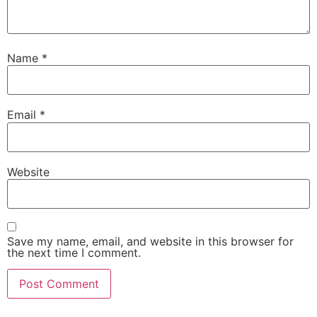
Name
*
Email
*
Website
Save my name, email, and website in this browser for
the next time I comment.