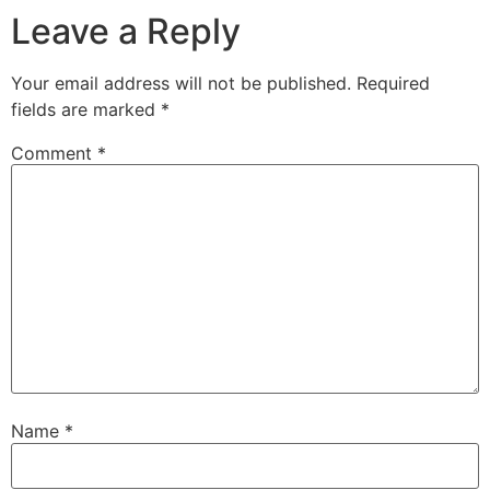
Leave a Reply
Your email address will not be published.
Required
fields are marked
*
Comment
*
Name
*