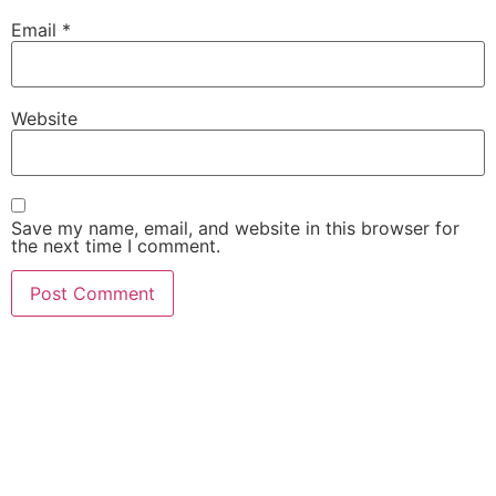
Email
*
Website
Save my name, email, and website in this browser for
the next time I comment.