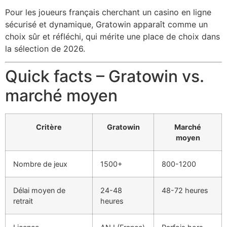
Pour les joueurs français cherchant un casino en ligne
sécurisé et dynamique, Gratowin apparaît comme un
choix sûr et réfléchi, qui mérite une place de choix dans
la sélection de 2026.
Quick facts – Gratowin vs.
marché moyen
Critère
Gratowin
Marché
moyen
Nombre de jeux
1500+
800-1200
Délai moyen de
24-48
48-72 heures
retrait
heures