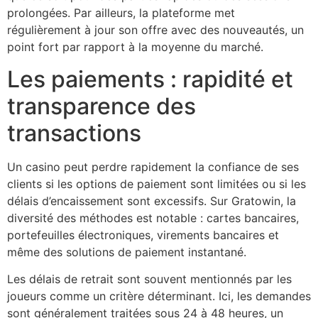
prolongées. Par ailleurs, la plateforme met
régulièrement à jour son offre avec des nouveautés, un
point fort par rapport à la moyenne du marché.
Les paiements : rapidité et
transparence des
transactions
Un casino peut perdre rapidement la confiance de ses
clients si les options de paiement sont limitées ou si les
délais d’encaissement sont excessifs. Sur Gratowin, la
diversité des méthodes est notable : cartes bancaires,
portefeuilles électroniques, virements bancaires et
même des solutions de paiement instantané.
Les délais de retrait sont souvent mentionnés par les
joueurs comme un critère déterminant. Ici, les demandes
sont généralement traitées sous 24 à 48 heures, un