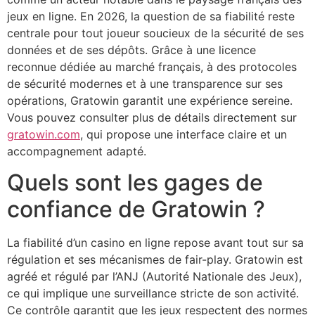
jeux en ligne. En 2026, la question de sa fiabilité reste
centrale pour tout joueur soucieux de la sécurité de ses
données et de ses dépôts. Grâce à une licence
reconnue dédiée au marché français, à des protocoles
de sécurité modernes et à une transparence sur ses
opérations, Gratowin garantit une expérience sereine.
Vous pouvez consulter plus de détails directement sur
gratowin.com
, qui propose une interface claire et un
accompagnement adapté.
Quels sont les gages de
confiance de Gratowin ?
La fiabilité d’un casino en ligne repose avant tout sur sa
régulation et ses mécanismes de fair-play. Gratowin est
agréé et régulé par l’ANJ (Autorité Nationale des Jeux),
ce qui implique une surveillance stricte de son activité.
Ce contrôle garantit que les jeux respectent des normes