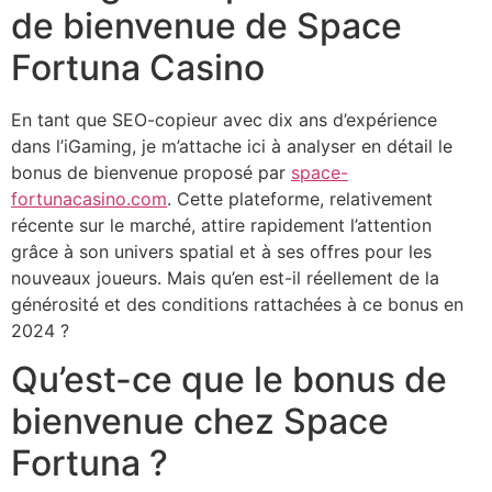
de bienvenue de Space
Fortuna Casino
En tant que SEO-copieur avec dix ans d’expérience
dans l’iGaming, je m’attache ici à analyser en détail le
bonus de bienvenue proposé par
space-
fortunacasino.com
. Cette plateforme, relativement
récente sur le marché, attire rapidement l’attention
grâce à son univers spatial et à ses offres pour les
nouveaux joueurs. Mais qu’en est-il réellement de la
générosité et des conditions rattachées à ce bonus en
2024 ?
Qu’est-ce que le bonus de
bienvenue chez Space
Fortuna ?