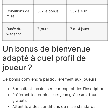
Conditions de
35x le bonus
30x à 40x
mise
Durée du
7 jours
7 à 14 jours
wagering
Un bonus de bienvenue
adapté à quel profil de
joueur ?
Ce bonus conviendra particulièrement aux joueurs :
Souhaitant maximiser leur capital dès l’inscription
Préférant tester plusieurs jeux grâce aux tours
gratuits
Attentifs à des conditions de mise standards