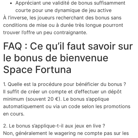
Appréciant une validité de bonus suffisamment
courte pour une dynamique de jeu active
À l’inverse, les joueurs recherchant des bonus sans
conditions de mise ou à durée très longue pourront
trouver l’offre un peu contraignante.
FAQ : Ce qu’il faut savoir sur
le bonus de bienvenue
Space Fortuna
1. Quelle est la procédure pour bénéficier du bonus ?
Il suffit de créer un compte et d’effectuer un dépôt
minimum (souvent 20 €). Le bonus s’applique
automatiquement ou via un code selon les promotions
en cours.
2. Le bonus s’applique-t-il aux jeux en live ?
Non, généralement le wagering ne compte pas sur les