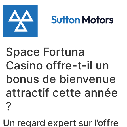
Skip
to
content
Space Fortuna
Casino offre-t-il un
bonus de bienvenue
attractif cette année
?
Un regard expert sur l’offre