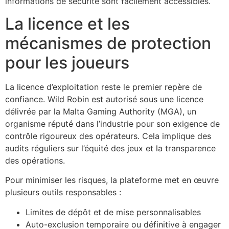
informations de sécurité sont facilement accessibles.
La licence et les
mécanismes de protection
pour les joueurs
La licence d’exploitation reste le premier repère de
confiance. Wild Robin est autorisé sous une licence
délivrée par la Malta Gaming Authority (MGA), un
organisme réputé dans l’industrie pour son exigence de
contrôle rigoureux des opérateurs. Cela implique des
audits réguliers sur l’équité des jeux et la transparence
des opérations.
Pour minimiser les risques, la plateforme met en œuvre
plusieurs outils responsables :
Limites de dépôt et de mise personnalisables
Auto-exclusion temporaire ou définitive à engager