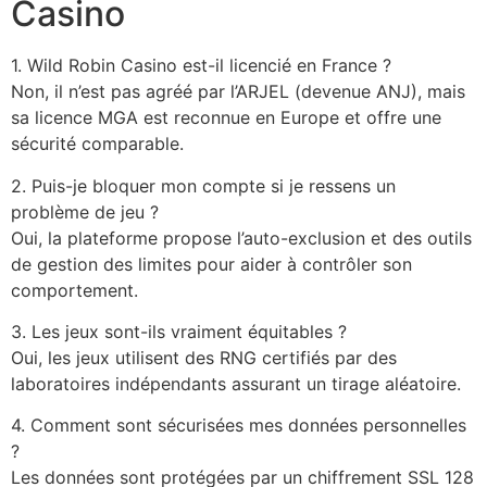
Casino
1. Wild Robin Casino est-il licencié en France ?
Non, il n’est pas agréé par l’ARJEL (devenue ANJ), mais
sa licence MGA est reconnue en Europe et offre une
sécurité comparable.
2. Puis-je bloquer mon compte si je ressens un
problème de jeu ?
Oui, la plateforme propose l’auto-exclusion et des outils
de gestion des limites pour aider à contrôler son
comportement.
3. Les jeux sont-ils vraiment équitables ?
Oui, les jeux utilisent des RNG certifiés par des
laboratoires indépendants assurant un tirage aléatoire.
4. Comment sont sécurisées mes données personnelles
?
Les données sont protégées par un chiffrement SSL 128