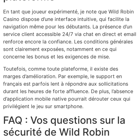
En tant que joueur expérimenté, je note que Wild Robin
Casino dispose d’une interface intuitive, qui facilite la
navigation même pour les débutants. La présence d’un
service client accessible 24/7 via chat en direct et email
renforce encore la confiance. Les conditions générales
sont clairement exposées, notamment en ce qui
concerne les bonus et les exigences de mise.
Toutefois, comme toute plateforme, il existe des
marges d’amélioration. Par exemple, le support en
français est parfois lent à répondre aux sollicitations
durant les heures de forte affluence. De plus, l’absence
d’application mobile native pourrait dérouter ceux qui
privilégient le jeu sur smartphone.
FAQ : Vos questions sur la
sécurité de Wild Robin