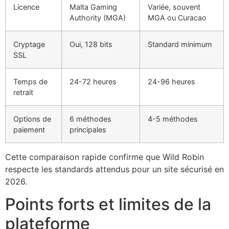
Licence
Malta Gaming
Variée, souvent
Authority (MGA)
MGA ou Curacao
Cryptage
Oui, 128 bits
Standard minimum
SSL
Temps de
24-72 heures
24-96 heures
retrait
Options de
6 méthodes
4-5 méthodes
paiement
principales
Cette comparaison rapide confirme que Wild Robin
respecte les standards attendus pour un site sécurisé en
2026.
Points forts et limites de la
plateforme