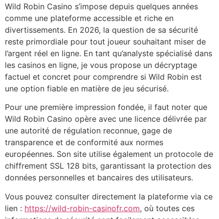
Wild Robin Casino s’impose depuis quelques années
comme une plateforme accessible et riche en
divertissements. En 2026, la question de sa sécurité
reste primordiale pour tout joueur souhaitant miser de
l’argent réel en ligne. En tant qu’analyste spécialisé dans
les casinos en ligne, je vous propose un décryptage
factuel et concret pour comprendre si Wild Robin est
une option fiable en matière de jeu sécurisé.
Pour une première impression fondée, il faut noter que
Wild Robin Casino opère avec une licence délivrée par
une autorité de régulation reconnue, gage de
transparence et de conformité aux normes
européennes. Son site utilise également un protocole de
chiffrement SSL 128 bits, garantissant la protection des
données personnelles et bancaires des utilisateurs.
Vous pouvez consulter directement la plateforme via ce
lien :
https://wild-robin-casinofr.com
, où toutes ces